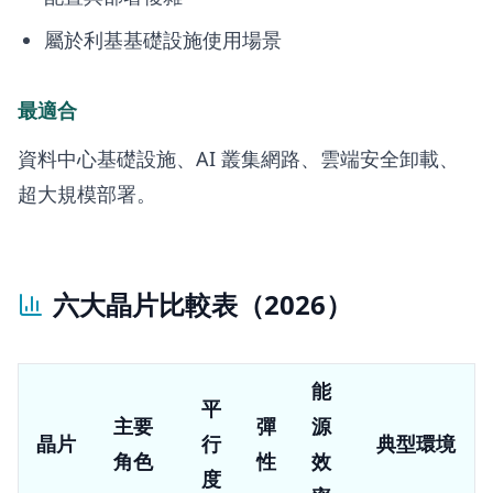
屬於利基基礎設施使用場景
最適合
資料中心基礎設施、AI 叢集網路、雲端安全卸載、
超大規模部署。
六大晶片比較表（2026）
能
平
主要
彈
源
晶片
行
典型環境
角色
性
效
度