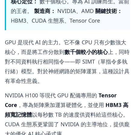
核心定位：
數千個核心。專為 AI 訓練而生。當前
的王者。
製造商：
NVIDIA、AMD
關鍵技術：
HBM3、CUDA 生態系、Tensor Core
GPU 是現代 AI 的主力。它不像 CPU 只有少數強大
核心，而是將工作分散到
數千個較小的核心
上，同時
對不同資料執行相同指令——即 SIMT（單指令多執
行緒）模型。對於神經網路的矩陣運算，這種設計具
有革命性意義。
NVIDIA H100 等現代 GPU 配備專用的
Tensor
Core
，專為矩陣乘加運算硬體化，並使用
HBM3 高
頻寬記憶體
以每秒數 TB 的速度供資料給這些核心。
CUDA 生態系更鞏固了 NVIDIA 的主導地位，提供龐
大的優化 AI 核心函式庫。