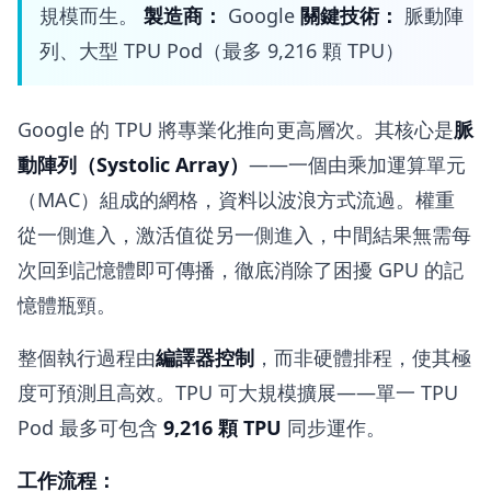
規模而生。
製造商：
Google
關鍵技術：
脈動陣
列、大型 TPU Pod（最多 9,216 顆 TPU）
Google 的 TPU 將專業化推向更高層次。其核心是
脈
動陣列（Systolic Array）
——一個由乘加運算單元
（MAC）組成的網格，資料以波浪方式流過。權重
從一側進入，激活值從另一側進入，中間結果無需每
次回到記憶體即可傳播，徹底消除了困擾 GPU 的記
憶體瓶頸。
整個執行過程由
編譯器控制
，而非硬體排程，使其極
度可預測且高效。TPU 可大規模擴展——單一 TPU
Pod 最多可包含
9,216 顆 TPU
同步運作。
工作流程：