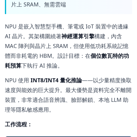
片上 SRAM、無需雲端
NPU 是嵌入智慧型手機、筆電或 IoT 裝置中的邊緣
AI 晶片。其架構圍繞著
神經運算引擎
構建，內含
MAC 陣列與晶片上 SRAM，但使用低功耗系統記憶
體而非耗電的 HBM。設計目標：在
個位數瓦特的功
耗預算
下執行 AI 推論。
NPU 使用
INT8/INT4 量化推論
——以少量精度換取
速度與能效的巨大提升。最大優勢是資料完全不離開
裝置，非常適合語音辨識、臉部解鎖、本地 LLM 助
理等隱私敏感應用。
工作流程：