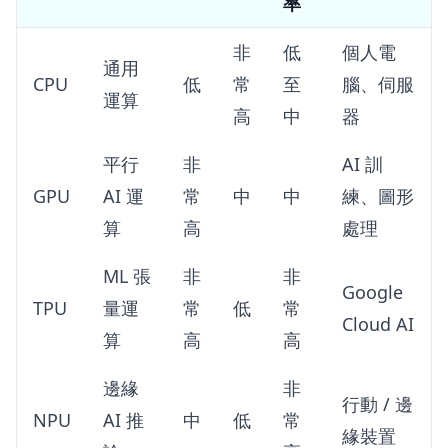
率
非
低
個人電
通用
CPU
低
常
至
腦、伺服
運算
高
中
器
平行
非
AI 訓
GPU
AI 運
常
中
中
練、圖形
算
高
處理
ML 張
非
非
Google
TPU
量運
常
低
常
Cloud AI
算
高
高
邊緣
非
行動 / 邊
NPU
AI 推
中
低
常
緣裝置