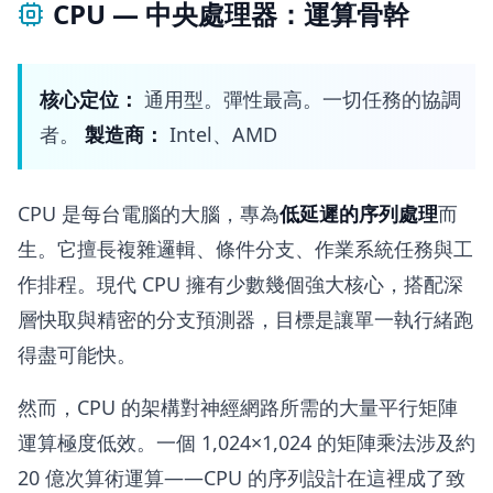
CPU — 中央處理器：運算骨幹
核心定位：
通用型。彈性最高。一切任務的協調
者。
製造商：
Intel、AMD
CPU 是每台電腦的大腦，專為
低延遲的序列處理
而
生。它擅長複雜邏輯、條件分支、作業系統任務與工
作排程。現代 CPU 擁有少數幾個強大核心，搭配深
層快取與精密的分支預測器，目標是讓單一執行緒跑
得盡可能快。
然而，CPU 的架構對神經網路所需的大量平行矩陣
運算極度低效。一個 1,024×1,024 的矩陣乘法涉及約
20 億次算術運算——CPU 的序列設計在這裡成了致