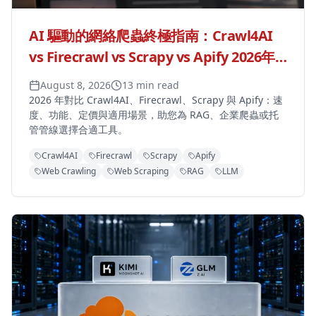
AI 驅動的網絡爬蟲終極指南：Crawl4AI
vs Firecrawl vs Scrapy vs Apify 2026年
對比
August 8, 2026
13 min read
2026 年對比 Crawl4AI、Firecrawl、Scrapy 與 Apify：速
度、功能、定價與適用場景，助您為 RAG、企業爬蟲或托
管管線選擇合適工具。
Crawl4AI
Firecrawl
Scrapy
Apify
Web Crawling
Web Scraping
RAG
LLM