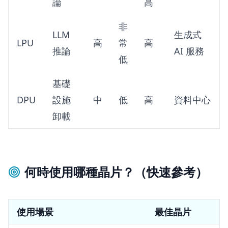
論
高
非
LLM
生成式
LPU
高
常
高
推論
AI 服務
低
基礎
DPU
設施
中
低
高
資料中心
卸載
何時使用哪種晶片？（快速參考）
使用場景
最佳晶片