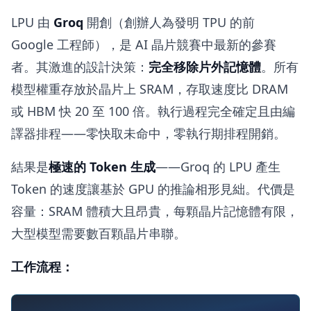
LPU 由
Groq
開創（創辦人為發明 TPU 的前
Google 工程師），是 AI 晶片競賽中最新的參賽
者。其激進的設計決策：
完全移除片外記憶體
。所有
模型權重存放於晶片上 SRAM，存取速度比 DRAM
或 HBM 快 20 至 100 倍。執行過程完全確定且由編
譯器排程——零快取未命中，零執行期排程開銷。
結果是
極速的 Token 生成
——Groq 的 LPU 產生
Token 的速度讓基於 GPU 的推論相形見絀。代價是
容量：SRAM 體積大且昂貴，每顆晶片記憶體有限，
大型模型需要數百顆晶片串聯。
工作流程：