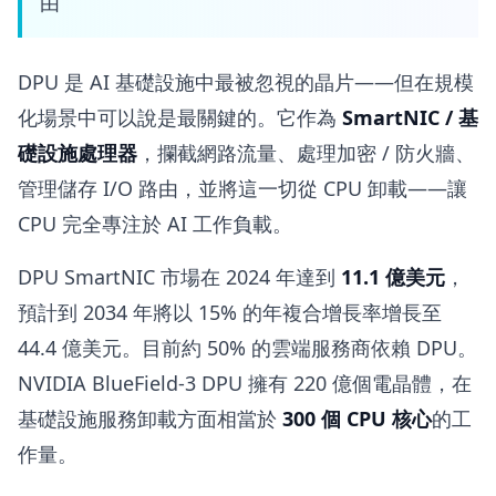
由
DPU 是 AI 基礎設施中最被忽視的晶片——但在規模
化場景中可以說是最關鍵的。它作為
SmartNIC / 基
礎設施處理器
，攔截網路流量、處理加密 / 防火牆、
管理儲存 I/O 路由，並將這一切從 CPU 卸載——讓
CPU 完全專注於 AI 工作負載。
DPU SmartNIC 市場在 2024 年達到
11.1 億美元
，
預計到 2034 年將以 15% 的年複合增長率增長至
44.4 億美元。目前約 50% 的雲端服務商依賴 DPU。
NVIDIA BlueField-3 DPU 擁有 220 億個電晶體，在
基礎設施服務卸載方面相當於
300 個 CPU 核心
的工
作量。