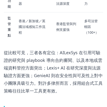
功
器
法源深度
力
能
監
香港／新加坡／英
多司法管
管
香港監管與判
國法域感知工作流
轄區
重
例支援強
程
（100+）
點
從比較可見，三者各有定位：AILexSys 在引用可驗
證的研究與 playbook 導向合約審閱、以及本地或雲
端資料管控方面突出；Lexis+ AI 在研究深度與法源
驗證方面更強；GenieAI 則在安全性與可及性上對中
小團隊具吸引力。對許多律所而言，採用組合式工具
策略往往比單一工具更有效。