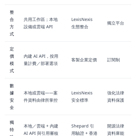
整
合
共用工作區；本地
LexisNexis
獨立平台
方
設備或雲端 API
生態整合
式
定
價
內建 AI API，按用
客製企業定價
訂閱制
模
量計費／部署選項
式
數
據
本地或雲端——案
LexisNexis
強化法律
安
件資料由律所掌控
安全標準
資料保護
全
獨
本地／雲端 + 內建
Shepard 引
開源法律
特
AI API 與引用審核
用驗證 + 香港
資料庫能