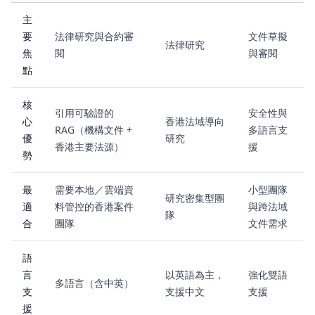
主
要
法律研究與合約審
文件草擬
法律研究
焦
閱
與審閱
點
核
引用可驗證的
安全性與
心
香港法域導向
RAG（機構文件 +
多語言支
優
研究
香港主要法源）
援
勢
最
需要本地／雲端資
小型團隊
研究密集型團
適
料管控的香港案件
與跨法域
隊
合
團隊
文件需求
語
言
以英語為主，
強化雙語
多語言（含中英）
支
支援中文
支援
援