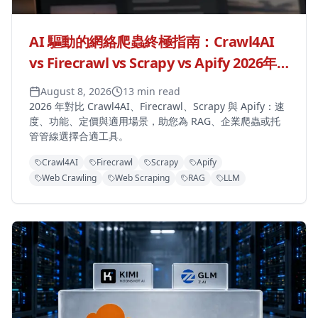
AI 驅動的網絡爬蟲終極指南：Crawl4AI
vs Firecrawl vs Scrapy vs Apify 2026年
對比
August 8, 2026
13 min read
2026 年對比 Crawl4AI、Firecrawl、Scrapy 與 Apify：速
度、功能、定價與適用場景，助您為 RAG、企業爬蟲或托
管管線選擇合適工具。
Crawl4AI
Firecrawl
Scrapy
Apify
Web Crawling
Web Scraping
RAG
LLM