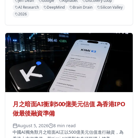
Jeff Dean
Google
Alphabet
Discovery Loop
AI Research
DeepMind
Brain Drain
Silicon Valley
2026
月之暗面AI衝刺500億美元估值 為香港IPO
做最後融資準備
August 5, 2026
8 min read
中國AI獨角獸月之暗面AI正以500億美元估值進行融資，為