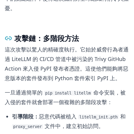
憂。
攻擊鏈：多階段方法
這次攻擊以驚人的精確度執行。它始於威脅行為者通
過 LiteLLM 的 CI/CD 管道中被污染的 Trivy GitHub
Action 來入侵 PyPI 發布者憑證。這使他們能夠將惡
意版本的套件發布到 Python 套件索引 PyPI 上。
一旦通過簡單的
命令安裝，被
pip install litellm
入侵的套件就會部署一個複雜的多階段攻擊：
引導階段：
惡意代碼被植入
和
litellm_init.pth
文件中，建立初始訪問。
proxy_server