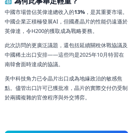
為何此事舉足輕重？
中國市場曾佔英偉達總收入的
13%
，是其重要市場。
中國企業正積極發展AI，但國產晶片的性能仍遠遜於
英偉達，令H200的獲取成為戰略要務。
此次訪問的更廣泛議題，還包括延續關稅休戰協議及
中國稀土出口安排——這些均是2025年10月特習在
南韓會面時達成的協議。
美中科技角力已令晶片出口成為地緣政治的敏感焦
點。儘管出口許可已獲批准，晶片的實際交付仍受制
於兩國複雜的官僚程序與外交博弈。