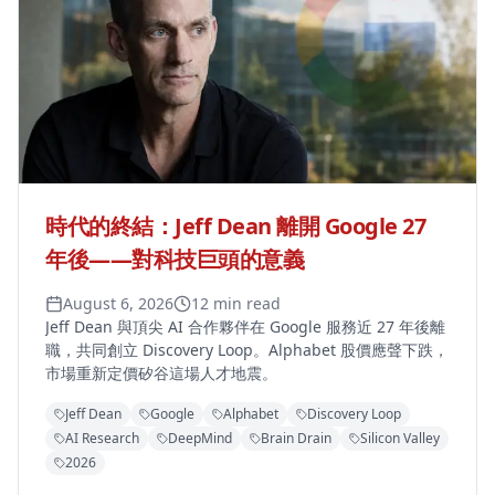
時代的終結：Jeff Dean 離開 Google 27
年後——對科技巨頭的意義
August 6, 2026
12 min read
Jeff Dean 與頂尖 AI 合作夥伴在 Google 服務近 27 年後離
職，共同創立 Discovery Loop。Alphabet 股價應聲下跌，
市場重新定價矽谷這場人才地震。
Jeff Dean
Google
Alphabet
Discovery Loop
AI Research
DeepMind
Brain Drain
Silicon Valley
2026