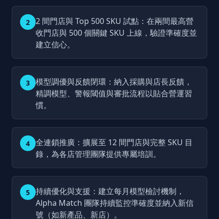
2 間門店與 Top 500 SKU 試點：在兩間最高營
2
收門店與 500 個關鍵 SKU 上線，驗證準確度並
建立信心。
模型調優與反饋閉環：納入採購與店長反饋，
3
精調模型、警報閾值與審批流程以貼合營運習
慣。
全連鎖推廣：擴展至 12 間門店與完整 SKU 目
4
錄，為各店管理團隊提供專屬培訓。
持續優化與支援：建立每月模型檢討機制，
5
Alpha Match 團隊持續監控準確度並納入新信
號（如新產品、新店）。