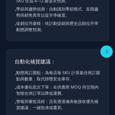
SKU 生成 4–12 週需求預測。
季節與趨勢偵測：自動識別季節模式、長期趨
•
勢與銷售異常以提升準確度。
促銷拉升建模：依計劃促銷與歷史品類拉升率
•
動態調整預測。
3
自動化補貨建議：
動態再訂購點：為每店每 SKU 計算最佳再訂購
•
點與數量，取代靜態安全庫存。
成本優化批次下單：在供應商 MOQ 與交期內
•
智能合併訂單以降低運費。
警報與審批流程：店長透過儀表板接收優先補
•
貨建議，一鍵批准或覆寫。