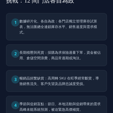
挑戰：12 間門店各自為政
數據碎片化、各自為政：各門店獨立管理庫存試算
1
表，無法匯總全連鎖庫存水平、銷售速度與需求模
式。
長期積壓與死貨：採購為求保險過量下單，資金被佔
2
用、倉儲空間浪費，商品常過期或淘汰。
暢銷品頻繁缺貨：高周轉 SKU 在旺季經常斷貨，導
3
致銷售流失、客戶失望及品牌忠誠度受損。
季節與促銷盲點：節日、本地活動與促銷帶來的需求
4
高峰未能系統預測，被迫緊急高價補貨。