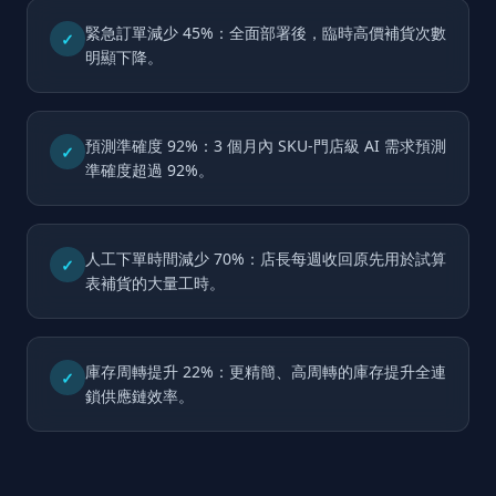
緊急訂單減少 45%：全面部署後，臨時高價補貨次數
✓
明顯下降。
預測準確度 92%：3 個月內 SKU-門店級 AI 需求預測
✓
準確度超過 92%。
人工下單時間減少 70%：店長每週收回原先用於試算
✓
表補貨的大量工時。
庫存周轉提升 22%：更精簡、高周轉的庫存提升全連
✓
鎖供應鏈效率。