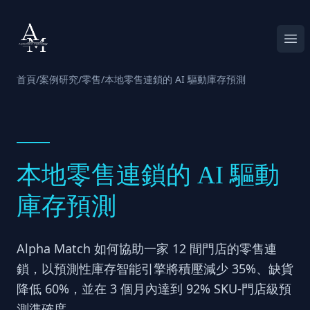
Alpha Match
Ope
首頁
/
案例研究
/
零售
/
本地零售連鎖的 AI 驅動庫存預測
本地零售連鎖的 AI 驅動
庫存預測
Alpha Match 如何協助一家 12 間門店的零售連
鎖，以預測性庫存智能引擎將積壓減少 35%、缺貨
降低 60%，並在 3 個月內達到 92% SKU-門店級預
測準確度。