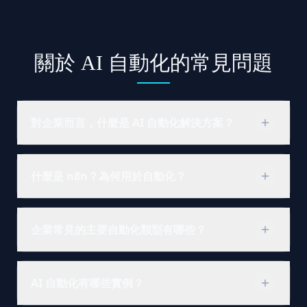
關於 AI 自動化的常見問題
對企業而言，什麼是 AI 自動化解決方案？
結合工作流程編排、系統整合，並在適當處加入 AI
什麼是 n8n？為何用於自動化？
模型，使重複性決策與交接可靠運作，具紀錄、重
試與高風險時的人工覆核。
n8n 是開源工作流程平台，以視覺化流程連接應用
閱讀完整解答
企業常見的主要自動化類型有哪些？
與 API。當團隊需要自架、深度客製，以及以可預
測成本支援 AI 與自訂邏輯時，我們會採用 n8n。
多數專案結合 API 與整合自動化、規則或 RPA 式作
閱讀完整解答
AI 自動化有哪些實例？
業、AI 輔助（語言或分類），以及高風險決策的人
工覆核。