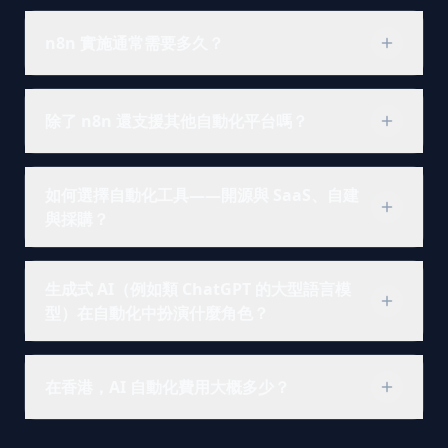
例如支援工單分流、發票或合約欄位擷取、名單路
閱讀完整解答
n8n 實施通常需要多久？
由、CRM 補齊、供專員審核的草稿回覆，以及 SLA
監控與自動升級。
多數專案約 4 至 12 週：需求與設計、流程建置、
閱讀完整解答
除了 n8n 還支援其他自動化平台嗎？
整合強化、UAT 與分階上線——範圍精簡時可更快
試點。
是。我們亦使用 Make、Zapier 與適當的自訂程
閱讀完整解答
如何選擇自動化工具——開源與 SaaS、自建
式。當您需要自架、複雜分支或嚴格掌控 AI 呼叫
與採購？
與成本時，我們推薦 n8n。
閱讀完整解答
我們衡量資料落地、連接器覆蓋率、預期用量下的
生成式 AI（例如類 ChatGPT 的大型語言模
總成本、維運成熟度與自訂 AI 邏輯需求。自架開
型）在自動化中扮演什麼角色？
源換取掌控權；SaaS 換取較少基礎設施負擔與較
快起步。
LLM 適合語言密集步驟——草擬、摘要、擷取或建
在香港，AI 自動化費用大概多少？
閱讀完整解答
議下一步——並搭配驗證、政策過濾，以及在錯誤
成本高時的人工審核。
費用隨整合數量、流程數、AI 用量、合規深度與是