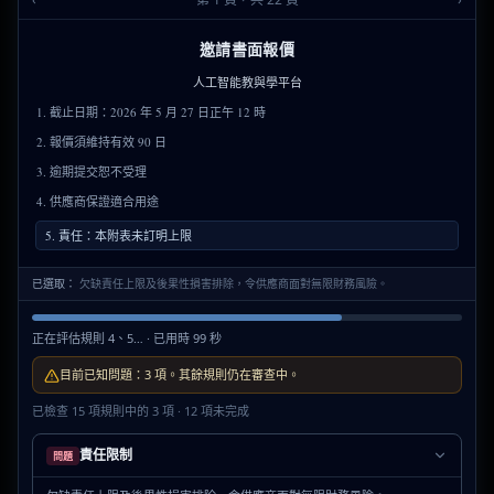
邀請書面報價
人工智能教與學平台
1. 截止日期：2026 年 5 月 27 日正午 12 時
2. 報價須維持有效 90 日
3. 逾期提交恕不受理
4. 供應商保證適合用途
5. 責任：本附表未訂明上限
已選取：
欠缺責任上限及後果性損害排除，令供應商面對無限財務風險。
正在評估規則 4、5… · 已用時 99 秒
目前已知問題：3 項。其餘規則仍在審查中。
已檢查 15 項規則中的 3 項 · 12 項未完成
責任限制
問題