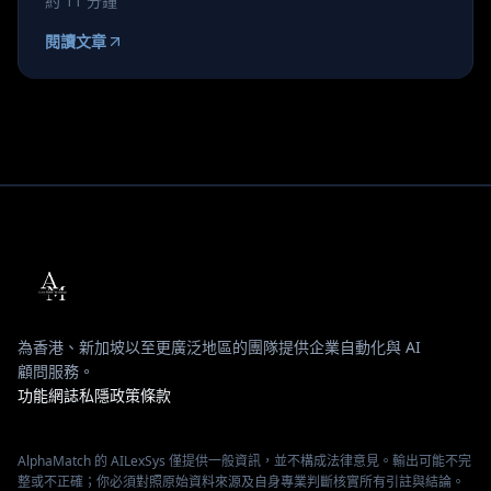
約 11 分鐘
閱讀文章
為香港、新加坡以至更廣泛地區的團隊提供企業自動化與 AI
顧問服務。
功能
網誌
私隱政策
條款
AlphaMatch 的 AILexSys 僅提供一般資訊，並不構成法律意見。輸出可能不完
整或不正確；你必須對照原始資料來源及自身專業判斷核實所有引註與結論。