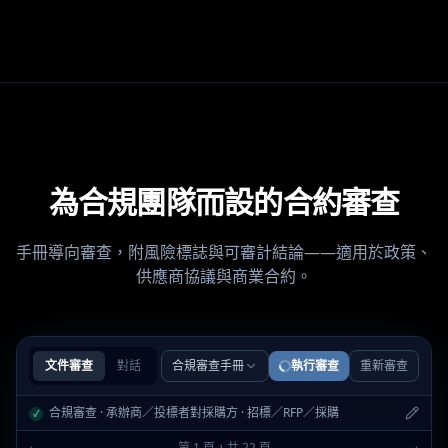
為合規團隊而設的合約審查
手冊導向審查，附風險標誌與可審計結論——適用於政策、
供應商協議與商業合約。
文件審查
對話
合規審查手冊
執行審查
重新審查
合規審查 · 承辦商／投標者對採購方 · 招標／RFP／採購
✓
‹
第 1 頁，共 22 頁
›