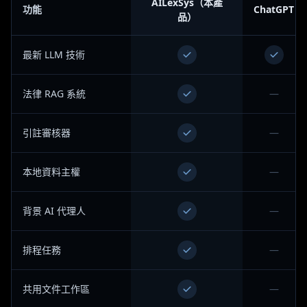
AILexSys（本產
功能
ChatGPT
品）
最新 LLM 技術
法律 RAG 系統
—
引註審核器
—
本地資料主權
—
背景 AI 代理人
—
排程任務
—
共用文件工作區
—