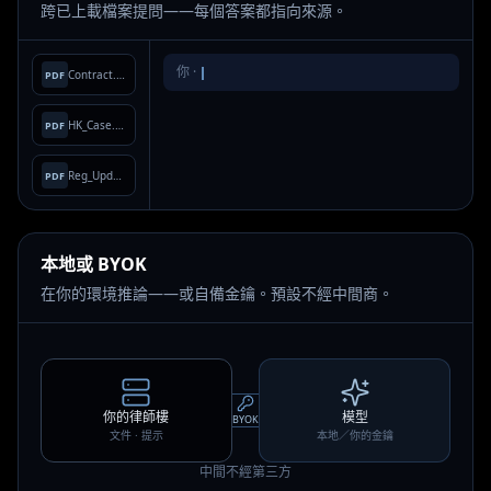
跨已上載檔案提問——每個答案都指向來源。
你 ·
第 4.2 條的通知期？
Contract.pdf
PDF
HK_Case.pdf
PDF
Reg_Update.pdf
PDF
本地或 BYOK
在你的環境推論——或自備金鑰。預設不經中間商。
你的律師樓
模型
BYOK
文件 · 提示
本地／你的金鑰
中間不經第三方