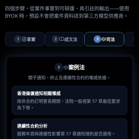
四個步驟，從案件事實到可辯護、具引註的輸出——使用
BYOK 時，預設不會把案件資料送到第三方模型供應商。
事實
成文法
司法
1
2
3
4
案例法
3
關乎通知、終止及連續性合約的權威依據。
香港僱傭通知相關權威
除非合約訂明更長期間，法院一般視第 57 章最低要求
為下限。
連續性合約分析
服務年資與連續性影響第 57 章通知規則是否適用。